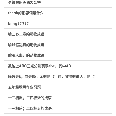
男警察用英语怎么拼
thank的形容词是什么
bring?????
喻三心二意的动物成语
喻以假乱真的动物成语
喻骗人离开的动物成语
数轴上ABC三点分别表示abc，其中AB
除数是8，商是50，余数是（）时，被除数最大，是（）
五年级秋思作业习题
一三相反；二四相近的成语
一三相反；二四相近的成语。