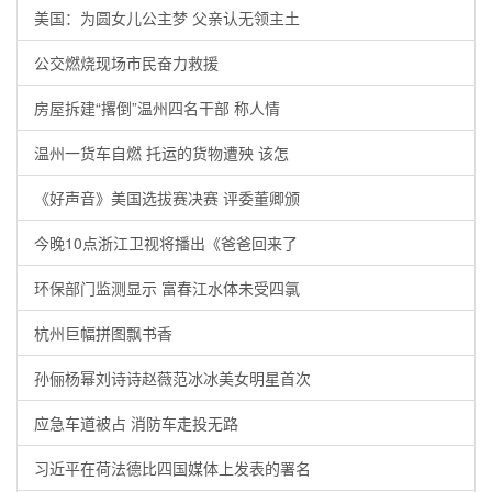
美国：为圆女儿公主梦 父亲认无领主土
公交燃烧现场市民奋力救援
房屋拆建“撂倒”温州四名干部 称人情
温州一货车自燃 托运的货物遭殃 该怎
《好声音》美国选拔赛决赛 评委董卿颁
今晚10点浙江卫视将播出《爸爸回来了
环保部门监测显示 富春江水体未受四氯
杭州巨幅拼图飘书香
孙俪杨幂刘诗诗赵薇范冰冰美女明星首次
应急车道被占 消防车走投无路
习近平在荷法德比四国媒体上发表的署名