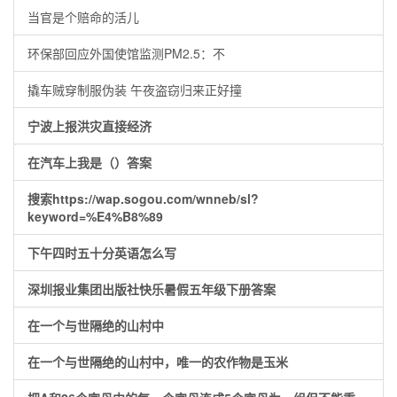
当官是个赔命的活儿
环保部回应外国使馆监测PM2.5：不
撬车贼穿制服伪装 午夜盗窃归来正好撞
宁波上报洪灾直接经济
在汽车上我是（）答案
搜索https://wap.sogou.com/wnneb/sl?
keyword=%E4%B8%89
下午四时五十分英语怎么写
深圳报业集团出版社快乐暑假五年级下册答案
在一个与世隔绝的山村中
在一个与世隔绝的山村中，唯一的农作物是玉米