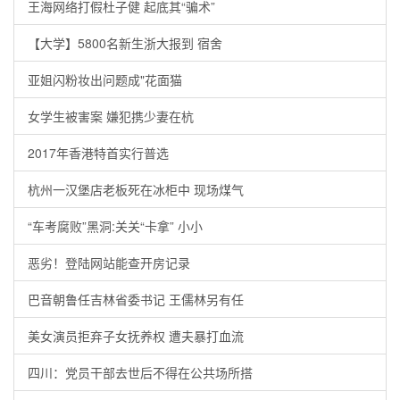
王海网络打假杜子健 起底其“骗术”
【大学】5800名新生浙大报到 宿舍
亚姐闪粉妆出问题成"花面猫
女学生被害案 嫌犯携少妻在杭
2017年香港特首实行普选
杭州一汉堡店老板死在冰柜中 现场煤气
“车考腐败”黑洞:关关“卡拿” 小小
恶劣！登陆网站能查开房记录
巴音朝鲁任吉林省委书记 王儒林另有任
美女演员拒弃子女抚养权 遭夫暴打血流
四川：党员干部去世后不得在公共场所搭