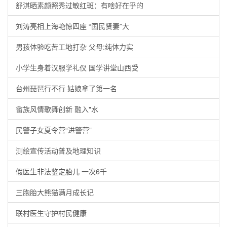
舒淇晒素颜照秀过敏红斑：有啥好在乎的
刘涛亮相上海艳惊四座 “国民贤妻”大
男孩体验吃苦工地打杂 父母:纯体力实
小学生身着汉服学礼仪 国学讲堂山西受
台州琵琶行不行 姑娘拿了第一名
畲族风情歌舞创新 融入"水
民警子女夏令营“进警营”
测绘宣传活动普及地理知识
假医生非法鉴定胎儿 一次6千
三胞胎大熊猫满月成长记
联村医生守护村民健康