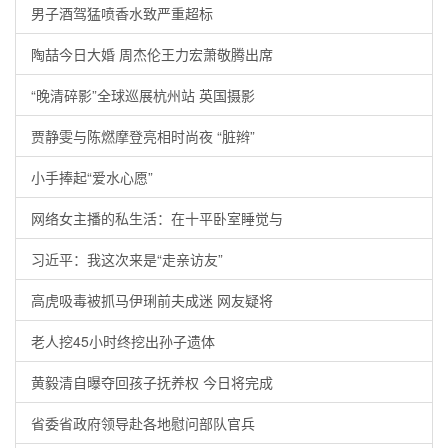
男子酒驾猛喷香水致严重超标
陶喆今日大婚 周杰伦王力宏萧敬腾出席
“晚清碎影”全球巡展杭州站 英国摄影
贾静雯与陈燃摩登亮相时尚夜 “脏辫”
小手捧起“爱水心愿”
网络女主播的私生活：在十平卧室睡觉与
习近平：我这次来是“走亲访友”
高虎吸毒被抓马伊琍前夫成迷 网友疑将
老人挖45小时终挖出孙子遗体
黄毅清自曝夺回孩子抚养权 今日将完成
省委省政府领导赴各地慰问部队官兵