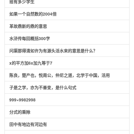
班有多少学生
如果一个自然数的2004倍
革故鼎新的鼎的意思
水浒传每回概括300字
问渠那得清如许为有源头活水来的意思是什么？
x的平方加6x加九等于7
陈良，楚产也，悦周公，仲尼之道，北学于中国，活用
子是之学，亦为不善变，是什么句式
999×9982998
分式的乘除
田中有地边有河边有