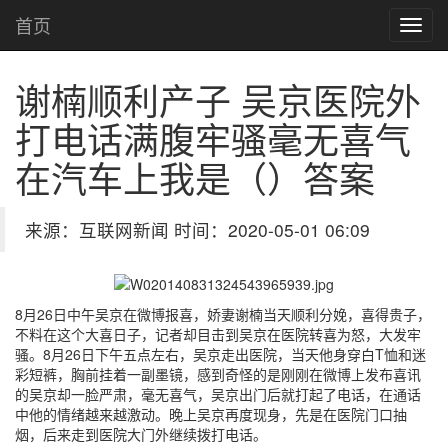
首页
谢楠顺利产子 吴京医院外
打电话满腹牢骚毫无喜气
在汽车上我是（）答案
来源：互联网新闻 时间：2020-05-01 06:09
8月26日中午吴京在微博报喜，娇妻谢楠当天顺利分娩，喜得贵子，
不料在这个大喜日子，记者却目击到吴京在医院转喜为怒，大发牢
骚。8月26日下午五点左右，吴京走出医院，当天他身穿白T恤和迷
彩短裤，胸前挂着一副墨镜，感到奇怪的是刚刚在微博上发布喜讯
的吴京却一脸严肃，毫无喜气，吴京出门后就打起了电话，在通话
中他的情绪越来越激动。晚上吴京再度现身，先是在医院门口抽
烟，后来走到医院大门外继续拨打电话。