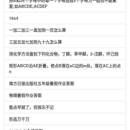
把A和26个字母中的每一个字母连成5个字母为一组但不能重
复.如ABCDE,ACDEF
16x4
一加二加三一直加到一百怎么算
三加五加七加到九十九怎么算
用化学方法鉴别下列化合物，丁醛，苯甲醛，2-戊醇，环己烷
矩形ABCD沿AE折叠，使点B落在aC边的m处，落在AC上的点
n
南方日报出版社五年级暑假作业答案
物理暑假作业答案
能点早就了，但我忘不记
形态万千万